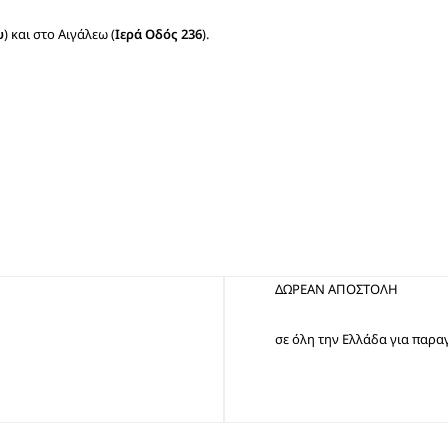
ΤΑΚΟΥΝΙ
BOAT SHOES
υ
) και στο Αιγάλεω (
Ιερά Οδός 236
).
ΜΠΟΤΑΚΙΑ ΑΕΡΟΣΟΛΑ
ΣΑΓΙΟΝΑΡΕΣ
ΦΛΑΤ ΓΙΑ ΟΛΟ ΤΟ 24ΩΡΟ
ΜΠΟΤΕΣ
ΠΑΝΤΟΦΛΕΣ
ΠΕΔΙΛΑ ΜΕ ΤΑΚΟΥΝΙ
ΠΕΔΙΛΑ ΦΛΑΤ ΑΕΡΟΣΟΛΑ
ΠΛΑΤΦΟΡΜΕΣ
ΣΑΓΙΟΝΑΡΕΣ
ΔΩΡΕΑΝ ΑΠΟΣΤΟΛΗ
ΑΕΡΟΣΟΛΑ ΑΝΑΤΟΜΙΚΑ
ΦΛΑΤ ΓΙΑ ΟΛΟ ΤΟ 24ΩΡΟ
σε όλη την Ελλάδα για παραγ
ΑΜΠΙΓΙΕ - ΝΥΦΙΚΑ
ΑΝΑΤΟΜΙΚΑ ΑΕΡΟΣΟΛΑ ΜΕ
ΤΑΚΟΥΝΙ
ΓΟΒΕΣ