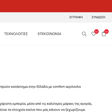
ΕΓΓΡΑΦΉ
ΣΎΝΔΕΣΗ
(0)
(0)
ΤΕΧΝΟΛΟΓΙΕΣ
ΕΠΙΚΟΙΝΩΝΙΑ
ΑΕΡΙΖΟΜΕΝΑ
Ρ
ΑΝΑΛΑΦΡΑ
Α
ΑΝΤΙΚΡΑΔΑΣΜΙΚΑ
ΑΔΙΑΒΡΟΧΑ
το πρώτο κατάστημα στην Ελλάδα με comfort αερόσολα
ΑΕΡΟΣΟΛΑ
ριστη εμπειρία, μέσα από τις καλύτερες μάρκες της αγοράς.
είναι τα στοιχεία εκείνα που μας κάνουν να ξεχωρίζουμε.