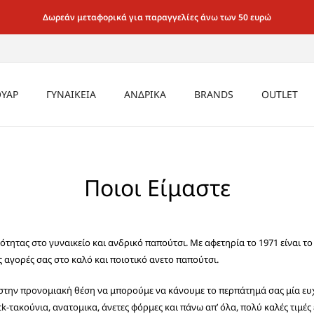
Δωρεάν μεταφορικά για παραγγελίες άνω των 50 ευρώ
ΥΑΡ
ΓΥΝΑΙΚΕΙΑ
ΑΝΔΡΙΚΑ
BRANDS
OUTLET
ΡΙΚΑ
CASUAL SNEAKER
ΜΠΟΤΑΚΙΑ
ΕΣΩΡΟΥΧΑ
ΚΑΛΤΣΕΣ
ΚΑΛΤΣΕΣ
ΑΝΔΡΙΚΑ
ΑΕΡΟΣΟΛΑ
ΙΚΕΙΑ
ΚΑΘΗΜΕΡΙΝΑ ΜΑΛΑΚΑ ΓΙΑ
ΚΑΛΤΣΕΣ
ΤΣΑΝΤΕΣ
ΠΑΓΟΥΡΙΑ
ΑΞΕΣΟΥΑ
Ποιοι Είμαστε
MULE ΤΣΟΚΑΡΑ
ΟΛΟ ΤΟ 24ΩΡΟ
SEX
ΤΣΑΝΤΕΣ
ΖΩΝΕΣ
ΤΣΑΝΤΕΣ
ΓΥΝΑΙΚΕΙ
ΜΟΚΑΣΙΝΙΑ LOAFER
ΑΜΠΙΓΙΕ & ΓΑΜΟΥ
ΖΩΝΕΣ
ΓΥΑΛΙΑ
ΖΩΝΕΣ
OXFORD
SNEAKER CASUAL
ότητας στο γυναικείο και ανδρικό παπούτσι. Με αφετηρία το 1971 είναι 
ΓΥΑΛΙΑ
ΠΟΡΤΟΦΟΛΙΑ
ΓΥΑΛΙΑ
ΜΠΑΛΑΡΙΝΕΣ
ΑΕΡΟΣΟΛΑ
ς αγορές σας στο καλό και ποιοτικό ανετο παπούτσι.
ΠΟΡΤΟΦΟΛΙΑ
ΠΟΡΤΟΦΟΛΙΑ
ΜΠΟΤΑΚΙΑ BIKE &
ΠΕΔΙΛΑ
ΑΡΒΥΛΑΚΙΑ
στην προνομιακή θέση να μπορούμε να κάνουμε το περπάτημά σας μία ευχά
ΜΟΚΑΣΙΝΙΑ / LOAFER /
k-τακούνια, ανατομικα, άνετες φόρμες και πάνω απ’ όλα, πολύ καλές τιμές 
ΜΠΟΤΑΚΙΑ ΑΕΡΟΣΟΛΑ ΜΕ
SLIP-ON