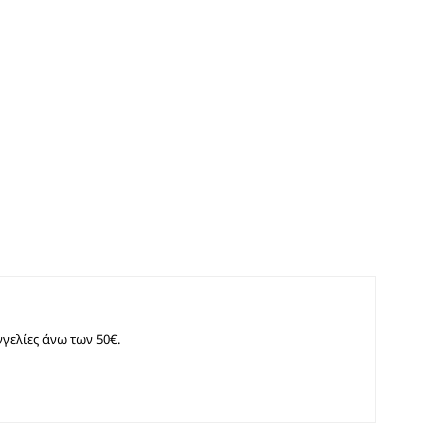
γελίες άνω των 50€.