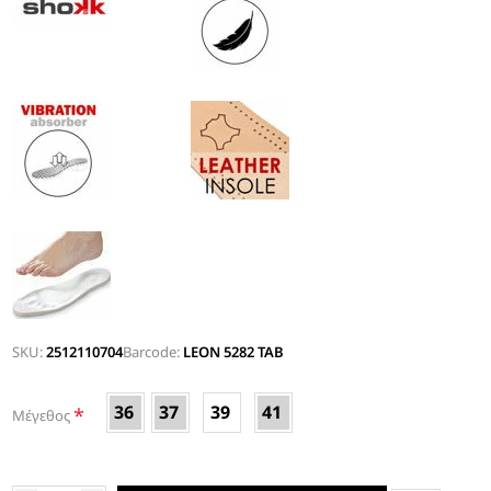
SKU:
2512110704
Barcode:
LEON 5282 TAB
36
37
39
41
*
Μέγεθος