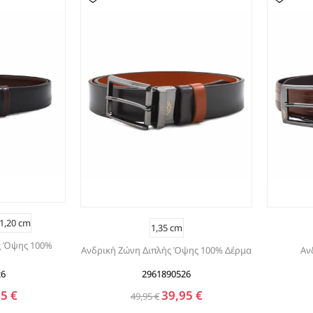
ΕΣΠΑΝΤΡΙΓΙΕΣ
1,20 cm
1,35 cm
ς Όψης 100%
Ανδρική Ζώνη Διπλής Όψης 100% Δέρμα
Αν
26
2961890526
5 €
39,95 €
49,95 €