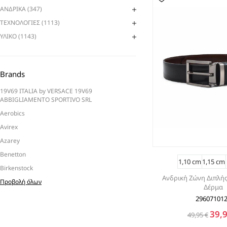
ΑΝΔΡΙΚΑ (347)
ΤΕΧΝΟΛΟΓΙΕΣ (1113)
ΥΛΙΚΟ (1143)
Brands
19V69 ITALIA by VERSACE 19V69
ABBIGLIAMENTO SPORTIVO SRL
Aerobics
Avirex
Azarey
Benetton
1,10 cm
1,15 cm
Birkenstock
Ανδρική Ζώνη Διπλή
Προβολή όλων
Δέρμα
29607101
39,9
49,95 €