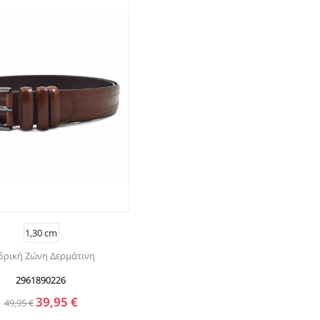
1,30 cm
δρική Ζώνη Δερμάτινη
2961890226
39,95 €
49,95 €