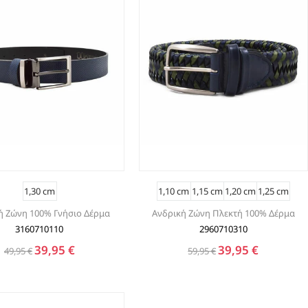
1,30 cm
1,10 cm
1,15 cm
1,20 cm
1,25 cm
ή Ζώνη 100% Γνήσιο Δέρμα
Ανδρική Ζώνη Πλεκτή 100% Δέρμα
3160710110
2960710310
39,95 €
39,95 €
49,95 €
59,95 €