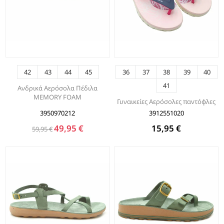
42
43
44
45
36
37
38
39
40
41
Aνδρικά Αερόσολα Πέδιλα
MEMORY FOAM
Γυναικείες Αερόσολες παντόφλες
3950970212
3912551020
49,95 €
15,95 €
59,95 €