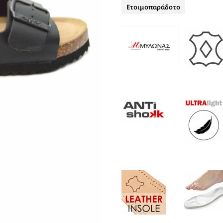
ΤΑΚΟΥΝΙ
Ετοιμοπαράδοτο
BOAT SHOES
ΜΠΟΤΑΚΙΑ ΑΕΡΟΣΟΛΑ
ΣΑΓΙΟΝΑΡΕΣ
ΦΛΑΤ ΓΙΑ ΟΛΟ ΤΟ 24ΩΡΟ
ΜΠΟΤΕΣ
ΠΑΝΤΟΦΛΕΣ
ΠΕΔΙΛΑ ΜΕ ΤΑΚΟΥΝΙ
ΠΕΔΙΛΑ ΦΛΑΤ ΑΕΡΟΣΟΛΑ
ΠΛΑΤΦΟΡΜΕΣ
ΣΑΓΙΟΝΑΡΕΣ
ΑΕΡΟΣΟΛΑ ΑΝΑΤΟΜΙΚΑ
ΦΛΑΤ ΓΙΑ ΟΛΟ ΤΟ 24ΩΡΟ
ΑΜΠΙΓΙΕ - ΝΥΦΙΚΑ
ΑΝΑΤΟΜΙΚΑ ΑΕΡΟΣΟΛΑ ΜΕ
ΤΑΚΟΥΝΙ
ΓΟΒΕΣ