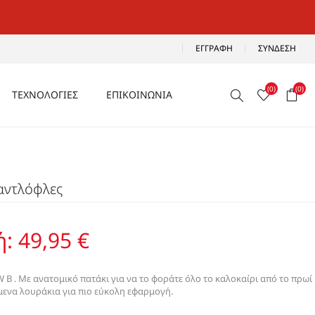
ΕΓΓΡΑΦΉ
ΣΎΝΔΕΣΗ
(0)
(0)
ΤΕΧΝΟΛΟΓΙΕΣ
ΕΠΙΚΟΙΝΩΝΙΑ
ΑΕΡΙΖΟΜΕΝΑ
Ρ
ΑΝΑΛΑΦΡΑ
αντλόφλες
Α
ΑΝΤΙΚΡΑΔΑΣΜΙΚΑ
ΑΔΙΑΒΡΟΧΑ
ή:
49,95 €
ΑΕΡΟΣΟΛΑ
B . Με ανατομικό πατάκι για να το φοράτε όλο το καλοκαίρι από το πρωί
μενα λουράκια για πιο εύκολη εφαρμογή.