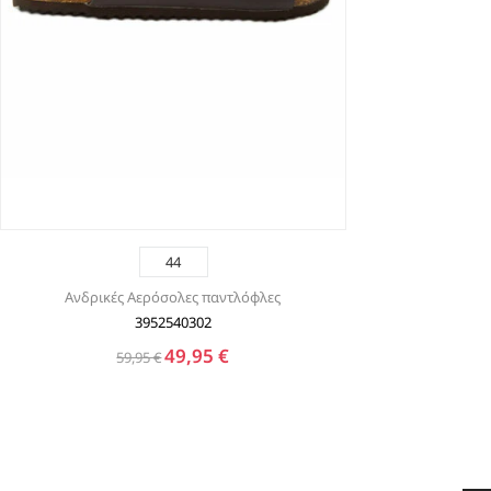
44
Ανδρικές Αερόσολες παντλόφλες
3952540302
49,95 €
59,95 €