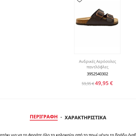
Ανδρικές Αερόσολες
παντλόφλες
3952540302
49,95 €
59,95 €
ΠΕΡΙΓΡΑΦΉ
ΧΑΡΑΚΤΗΡΙΣΤΙΚΆ
τάκι για να το φοράτε όλο το καλοκαίρι από το πρωί μέχρι το βράδυ.Δια