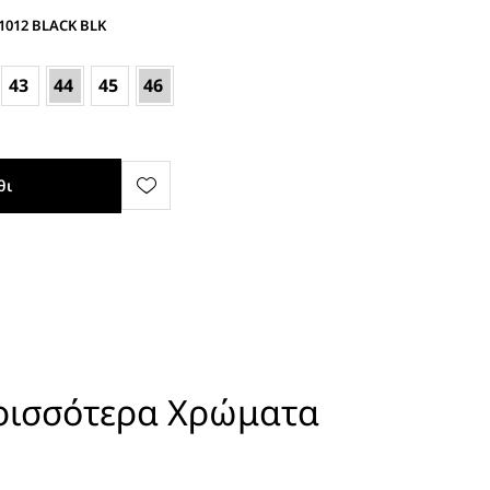
41012 BLACK BLK
43
44
45
46
θι
ρισσότερα Χρώματα