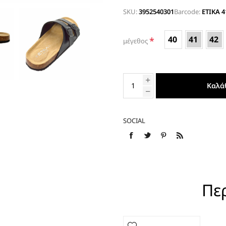
SKU:
3952540301
Barcode:
ETIKA 
ΕΣΠΑΝΤΡΙΓΙΕΣ
40
41
42
*
μέγεθος
Καλά
SOCIAL
Πε