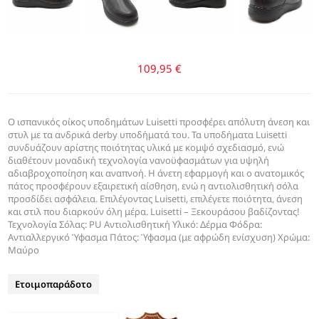
109,95 €
Ο ισπανικός οίκος υποδημάτων Luisetti προσφέρει απόλυτη άνεση και
στυλ με τα ανδρικά derby υποδήματά του. Τα υποδήματα Luisetti
συνδυάζουν αρίστης ποιότητας υλικά με κομψό σχεδιασμό, ενώ
διαθέτουν μοναδική τεχνολογία νανοϋφασμάτων για υψηλή
αδιαβροχοποίηση και αναπνοή. Η άνετη εφαρμογή και ο ανατομικός
πάτος προσφέρουν εξαιρετική αίσθηση, ενώ η αντιολισθητική σόλα
προσδίδει ασφάλεια. Επιλέγοντας Luisetti, επιλέγετε ποιότητα, άνεση
και στιλ που διαρκούν όλη μέρα. Luisetti – Ξεκουράσου βαδίζοντας!
Τεχνολογία Σόλας: PU Αντιολισθητική Υλικό: Δέρμα Φόδρα:
Αντιαλλεργικό Ύφασμα Πάτος: Ύφασμα (με αφρώδη ενίσχυση) Χρώμα:
Μαύρο
Ετοιμοπαράδοτο