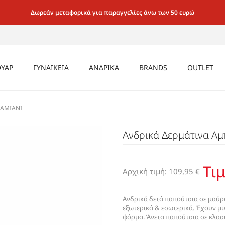
Δωρεάν μεταφορικά για παραγγελίες άνω των 50 ευρώ
ΥΑΡ
ΓΥΝΑΙΚΕΙΑ
ΑΝΔΡΙΚΑ
BRANDS
OUTLET
ΡΙΚΑ
CASUAL SNEAKER
ΜΠΟΤΑΚΙΑ
ΕΣΩΡΟΥΧΑ
ΚΑΛΤΣΕΣ
ΚΑΛΤΣΕΣ
ΑΝΔΡΙΚΑ
DAMIANI
ΑΕΡΟΣΟΛΑ
ΙΚΕΙΑ
ΚΑΘΗΜΕΡΙΝΑ ΜΑΛΑΚΑ ΓΙΑ
ΚΑΛΤΣΕΣ
ΤΣΑΝΤΕΣ
ΠΑΓΟΥΡΙΑ
ΑΞΕΣΟΥΑ
Ανδρικά Δερμάτινα Αμ
MULE ΤΣΟΚΑΡΑ
ΟΛΟ ΤΟ 24ΩΡΟ
SEX
ΤΣΑΝΤΕΣ
ΖΩΝΕΣ
ΤΣΑΝΤΕΣ
ΓΥΝΑΙΚΕΙ
ΜΟΚΑΣΙΝΙΑ LOAFER
ΑΜΠΙΓΙΕ & ΓΑΜΟΥ
ΖΩΝΕΣ
ΓΥΑΛΙΑ
ΖΩΝΕΣ
OXFORD
Τιμ
SNEAKER CASUAL
Αρχική τιμή:
109,95 €
ΓΥΑΛΙΑ
ΠΟΡΤΟΦΟΛΙΑ
ΓΥΑΛΙΑ
ΜΠΑΛΑΡΙΝΕΣ
ΑΕΡΟΣΟΛΑ
ΠΟΡΤΟΦΟΛΙΑ
ΠΟΡΤΟΦΟΛΙΑ
ΜΠΟΤΑΚΙΑ BIKE &
ΠΕΔΙΛΑ
Ανδρικά δετά παπούτσια σε μαύρ
ΑΡΒΥΛΑΚΙΑ
εξωτερικά & εσωτερικά. Έχουν μυ
ΜΟΚΑΣΙΝΙΑ / LOAFER /
φόρμα. Άνετα παπούτσια σε κλασικ
ΜΠΟΤΑΚΙΑ ΑΕΡΟΣΟΛΑ ΜΕ
SLIP-ON