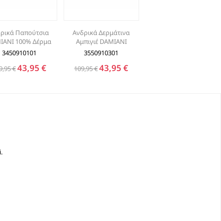
ρικά Παπούτσια
Ανδρικά Δερμάτινα
IANI 100% Δέρμα
Αμπιγιέ DAMIANI
3450910101
3550910301
43,95 €
43,95 €
9,95 €
109,95 €
.