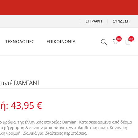
ΕΓΓΡΑΦΉ
ΣΎΝΔΕΣΗ
(0)
(0)
ΤΕΧΝΟΛΟΓΙΕΣ
ΕΠΙΚΟΙΝΩΝΙΑ
ΑΕΡΙΖΟΜΕΝΑ
Ρ
ΑΝΑΛΑΦΡΑ
πιγιέ DAMIANI
Α
ΑΝΤΙΚΡΑΔΑΣΜΙΚΑ
ΑΔΙΑΒΡΟΧΑ
ή:
43,95 €
ΑΕΡΟΣΟΛΑ
ο χρώμα, της ελληνικής εταιρείας Damiani. Κατασκευασμένα από δέρμα
τερή γραμμή & δένουν με κορδόνια. Αντιολισθητική σόλα. Κανονική
ή γραμμή, ιδανικά για ιδιαίτερες περιστάσεις.