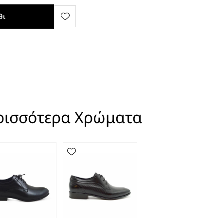
θι
ρισσότερα Χρώματα