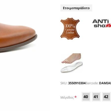
ΤΑΚΟΥΝΙ
BOAT SHOES
Ετοιμοπαράδοτο
ΜΠΟΤΑΚΙΑ ΑΕΡΟΣΟΛΑ
ΣΑΓΙΟΝΑΡΕΣ
ΦΛΑΤ ΓΙΑ ΟΛΟ ΤΟ 24ΩΡΟ
ΜΠΟΤΕΣ
ΠΑΝΤΟΦΛΕΣ
ΠΕΔΙΛΑ ΜΕ ΤΑΚΟΥΝΙ
ΠΕΔΙΛΑ ΦΛΑΤ ΑΕΡΟΣΟΛΑ
ΠΛΑΤΦΟΡΜΕΣ
ΣΑΓΙΟΝΑΡΕΣ
ΑΕΡΟΣΟΛΑ ΑΝΑΤΟΜΙΚΑ
ΦΛΑΤ ΓΙΑ ΟΛΟ ΤΟ 24ΩΡΟ
SKU:
3550910304
Barcode:
DAMIAN
ΑΜΠΙΓΙΕ - ΝΥΦΙΚΑ
ΑΝΑΤΟΜΙΚΑ ΑΕΡΟΣΟΛΑ ΜΕ
40
41
42
*
Μέγεθος
ΤΑΚΟΥΝΙ
ΓΟΒΕΣ