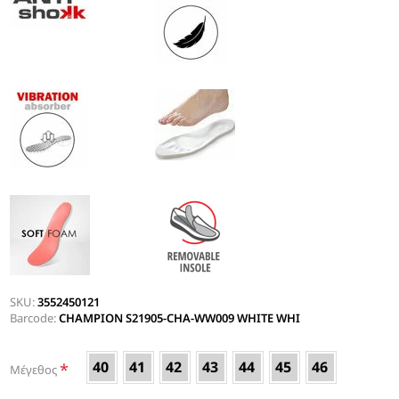
SKU:
3552450121
Barcode:
CHAMPION S21905-CHA-WW009 WHITE WHI
40
41
42
43
44
45
46
*
Μέγεθος