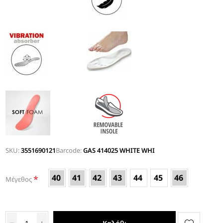
SKU:
3551690121
Barcode:
GAS 414025 WHITE WHI
40
41
42
43
44
45
46
*
Μέγεθος