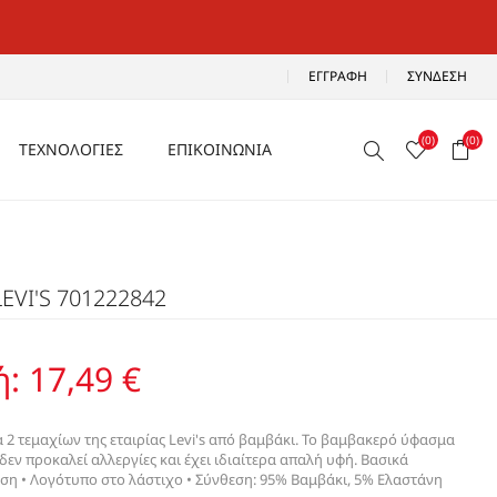
ΕΓΓΡΑΦΉ
ΣΎΝΔΕΣΗ
(0)
(0)
ΤΕΧΝΟΛΟΓΙΕΣ
ΕΠΙΚΟΙΝΩΝΙΑ
ΑΕΡΙΖΟΜΕΝΑ
Ρ
ΑΝΑΛΑΦΡΑ
LEVI'S 701222842
Α
ΑΝΤΙΚΡΑΔΑΣΜΙΚΑ
ΑΔΙΑΒΡΟΧΑ
ή:
17,49 €
ΑΕΡΟΣΟΛΑ
2 τεμαχίων της εταιρίας Levi's από βαμβάκι. Το βαμβακερό ύφασμα
 δεν προκαλεί αλλεργίες και έχει ιδιαίτερα απαλή υφή. Βασικά
έση • Λογότυπο στο λάστιχο • Σύνθεση: 95% Βαμβάκι, 5% Ελαστάνη