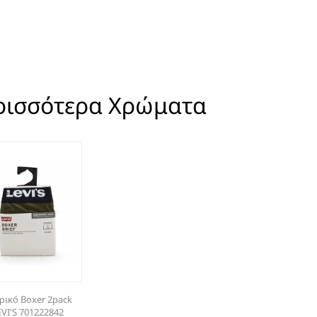
ρισσότερα Χρώματα
ρικό Boxer 2pack
EVI'S 701222842