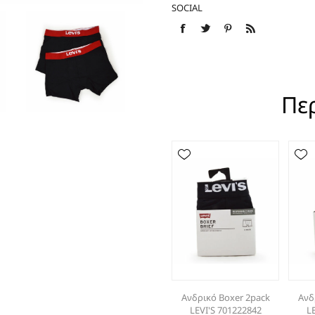
SOCIAL
ΕΣΠΑΝΤΡΙΓΙΕΣ
Πε
Ανδρικό Boxer 2pack
Ανδ
LEVI'S 701222842
L