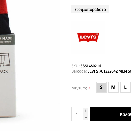
ΤΑΚΟΥΝΙ
BOAT SHOES
Ετοιμοπαράδοτο
ΜΠΟΤΑΚΙΑ ΑΕΡΟΣΟΛΑ
ΣΑΓΙΟΝΑΡΕΣ
ΦΛΑΤ ΓΙΑ ΟΛΟ ΤΟ 24ΩΡΟ
ΜΠΟΤΕΣ
ΠΑΝΤΟΦΛΕΣ
ΠΕΔΙΛΑ ΜΕ ΤΑΚΟΥΝΙ
ΠΕΔΙΛΑ ΦΛΑΤ ΑΕΡΟΣΟΛΑ
SKU:
3361480216
ΠΛΑΤΦΟΡΜΕΣ
Barcode:
LEVI'S 701222842 MEN 
ΣΑΓΙΟΝΑΡΕΣ
S
M
L
*
ΑΕΡΟΣΟΛΑ ΑΝΑΤΟΜΙΚΑ
Μέγεθος
ΦΛΑΤ ΓΙΑ ΟΛΟ ΤΟ 24ΩΡΟ
ΑΜΠΙΓΙΕ - ΝΥΦΙΚΑ
ΑΝΑΤΟΜΙΚΑ ΑΕΡΟΣΟΛΑ ΜΕ
Καλά
ΤΑΚΟΥΝΙ
ΓΟΒΕΣ