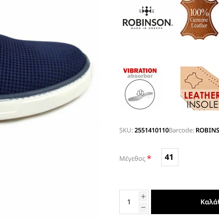
ΤΑΚΟΥΝΙ
BOAT SHOES
ΜΠΟΤΑΚΙΑ ΑΕΡΟΣΟΛΑ
ΣΑΓΙΟΝΑΡΕΣ
ΦΛΑΤ ΓΙΑ ΟΛΟ ΤΟ 24ΩΡΟ
ΜΠΟΤΕΣ
ΠΑΝΤΟΦΛΕΣ
ΠΕΔΙΛΑ ΜΕ ΤΑΚΟΥΝΙ
ΠΕΔΙΛΑ ΦΛΑΤ ΑΕΡΟΣΟΛΑ
ΠΛΑΤΦΟΡΜΕΣ
ΣΑΓΙΟΝΑΡΕΣ
SKU:
2551410110
Barcode:
ROBINS
ΑΕΡΟΣΟΛΑ ΑΝΑΤΟΜΙΚΑ
ΦΛΑΤ ΓΙΑ ΟΛΟ ΤΟ 24ΩΡΟ
41
*
Μέγεθος
ΑΜΠΙΓΙΕ - ΝΥΦΙΚΑ
ΑΝΑΤΟΜΙΚΑ ΑΕΡΟΣΟΛΑ ΜΕ
ΤΑΚΟΥΝΙ
Καλά
ΓΟΒΕΣ