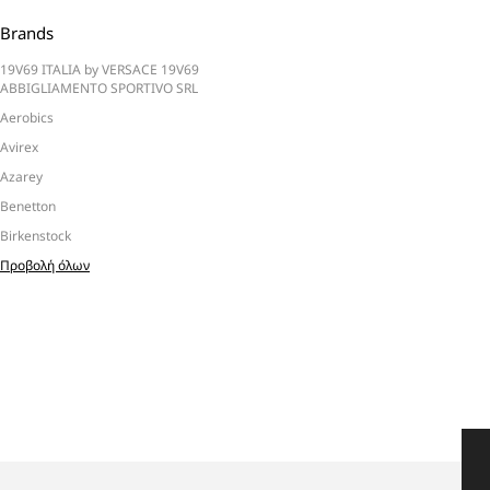
Brands
19V69 ITALIA by VERSACE 19V69
ABBIGLIAMENTO SPORTIVO SRL
Aerobics
Avirex
Azarey
Benetton
Birkenstock
Προβολή όλων