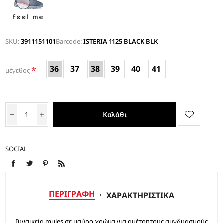
SKU:
3911151101
Barcode:
ISTERIA 1125 BLACK BLK
36
37
38
39
40
41
*
μέγεθος
Καλάθι
SOCIAL
ΠΕΡΙΓΡΑΦΉ
ΧΑΡΑΚΤΗΡΙΣΤΙΚΆ
Γυναικεία mules σε μαύρο χρώμα για αμέτρητους συνδυασμούς