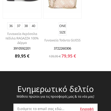
36
37
38
40
ONE
SIZE
Γυναικεία Αερόσολα
πέδιλα RAGAZZA 100%
Γυναικεία Τσάντα GUESS
Δέρμα
3910592201
3722260306
89,95 €
79,95 €
139,95 €
Ενημερωτικό δελτίο
Μάθετε πρώτοι για τις προσφορές μας & τα νέα μας!