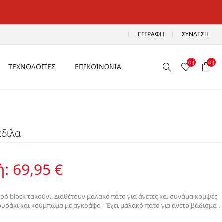
ΕΓΓΡΑΦΉ
ΣΎΝΔΕΣΗ
(0)
(0)
ΤΕΧΝΟΛΟΓΙΕΣ
ΕΠΙΚΟΙΝΩΝΙΑ
ΑΕΡΙΖΟΜΕΝΑ
Ρ
ΑΝΑΛΑΦΡΑ
έδιλα
Α
ΑΝΤΙΚΡΑΔΑΣΜΙΚΑ
ΑΔΙΑΒΡΟΧΑ
ή:
69,95 €
ΑΕΡΟΣΟΛΑ
ερό block τακούνι. Διαθέτουν μαλακό πάτο για άνετες και συνάμα κομψές
λουράκι και κούμπωμα με αγκράφα - Έχει μαλακό πάτο για άνετο βάδισμα .