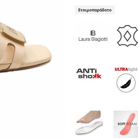
ΤΑΚΟΥΝΙ
BOAT SHOES
Ετοιμοπαράδοτο
ΜΠΟΤΑΚΙΑ ΑΕΡΟΣΟΛΑ
ΣΑΓΙΟΝΑΡΕΣ
ΦΛΑΤ ΓΙΑ ΟΛΟ ΤΟ 24ΩΡΟ
ΜΠΟΤΕΣ
ΠΑΝΤΟΦΛΕΣ
ΠΕΔΙΛΑ ΜΕ ΤΑΚΟΥΝΙ
ΠΕΔΙΛΑ ΦΛΑΤ ΑΕΡΟΣΟΛΑ
ΠΛΑΤΦΟΡΜΕΣ
ΣΑΓΙΟΝΑΡΕΣ
ΑΕΡΟΣΟΛΑ ΑΝΑΤΟΜΙΚΑ
ΦΛΑΤ ΓΙΑ ΟΛΟ ΤΟ 24ΩΡΟ
ΑΜΠΙΓΙΕ - ΝΥΦΙΚΑ
ΑΝΑΤΟΜΙΚΑ ΑΕΡΟΣΟΛΑ ΜΕ
ΤΑΚΟΥΝΙ
ΓΟΒΕΣ