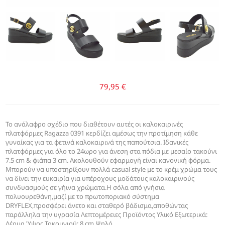
79,95 €
Το ανάλαφρο σχέδιο που διαθέτουν αυτές οι καλοκαιρινές
πλατφόρμες Ragazza 0391 κερδίζει αμέσως την προτίμηση κάθε
γυναίκας για τα φετινά καλοκαιρινά της παπούτσια. Ιδανικές
πλατφόρμες για όλο το 24ωρο για άνεση στα πόδια με μεσαίο τακούνι
7.5 cm & φιάπα 3 cm. Ακολουθούν εφαρμογή είναι κανονική φόρμα.
Μπορούν να υποστηρίξουν πολλά casual style με το κρέμ χρώμα τους
να δίνει την ευκαιρία για υπέροχους μοδάτους καλοκαιρινούς
συνδυασμούς σε γήινα χρώματα.Η σόλα από γνήσια
πολυουρεθάνη,μαζί με το πρωτοποριακό σύστημα
DRYFLEX,προσφέρει άνετο και σταθερό βάδισμα,αποθώντας
παράλληλα την υγρασία Λεπτομέρειες Προϊόντος Υλικό Εξωτερικά:
Δέρμα Ύψος Τακουνιού: 8 cm Ψηλό