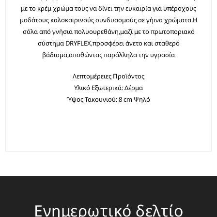
με το κρέμ χρώμα τους να δίνει την ευκαιρία για υπέροχους
μοδάτους καλοκαιρινούς συνδυασμούς σε γήινα χρώματα.Η
σόλα από γνήσια πολυουρεθάνη,μαζί με το πρωτοποριακό
σύστημα DRYFLEX,προσφέρει άνετο και σταθερό
βάδισμα,αποθώντας παράλληλα την υγρασία
Λεπτομέρειες Προϊόντος
Υλικό Εξωτερικά: Δέρμα
Ύψος Τακουνιού: 8 cm Ψηλό
Ενημερωτικό δελτίο