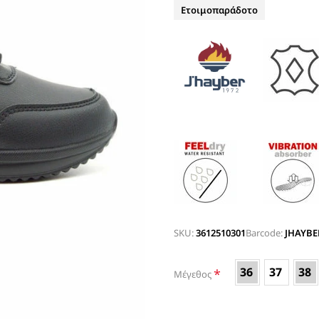
ΤΑΚΟΥΝΙ
Ετοιμοπαράδοτο
BOAT SHOES
ΜΠΟΤΑΚΙΑ ΑΕΡΟΣΟΛΑ
ΣΑΓΙΟΝΑΡΕΣ
ΦΛΑΤ ΓΙΑ ΟΛΟ ΤΟ 24ΩΡΟ
ΜΠΟΤΕΣ
ΠΑΝΤΟΦΛΕΣ
ΠΕΔΙΛΑ ΜΕ ΤΑΚΟΥΝΙ
ΠΕΔΙΛΑ ΦΛΑΤ ΑΕΡΟΣΟΛΑ
ΠΛΑΤΦΟΡΜΕΣ
ΣΑΓΙΟΝΑΡΕΣ
ΑΕΡΟΣΟΛΑ ΑΝΑΤΟΜΙΚΑ
ΦΛΑΤ ΓΙΑ ΟΛΟ ΤΟ 24ΩΡΟ
SKU:
3612510301
Barcode:
JHAYBE
ΑΜΠΙΓΙΕ - ΝΥΦΙΚΑ
36
37
38
*
Μέγεθος
ΑΝΑΤΟΜΙΚΑ ΑΕΡΟΣΟΛΑ ΜΕ
ΤΑΚΟΥΝΙ
ΓΟΒΕΣ