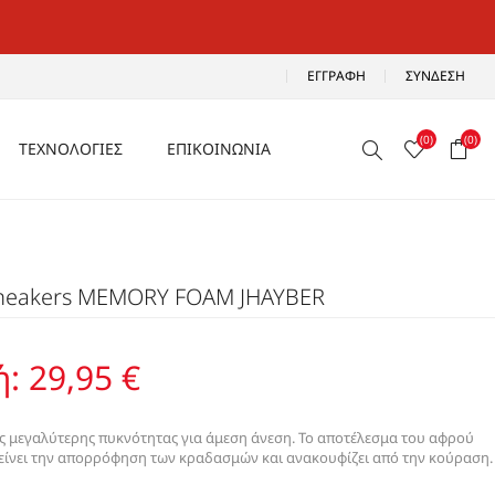
ΕΓΓΡΑΦΉ
ΣΎΝΔΕΣΗ
(0)
(0)
ΤΕΧΝΟΛΟΓΙΕΣ
ΕΠΙΚΟΙΝΩΝΙΑ
ΑΕΡΙΖΟΜΕΝΑ
Ρ
ΑΝΑΛΑΦΡΑ
Sneakers MEMORY FOAM JHAYBER
Α
ΑΝΤΙΚΡΑΔΑΣΜΙΚΑ
ΑΔΙΑΒΡΟΧΑ
ή:
29,95 €
ΑΕΡΟΣΟΛΑ
 μεγαλύτερης πυκνότητας για άμεση άνεση. Το αποτέλεσμα του αφρού
τείνει την απορρόφηση των κραδασμών και ανακουφίζει από την κούραση.