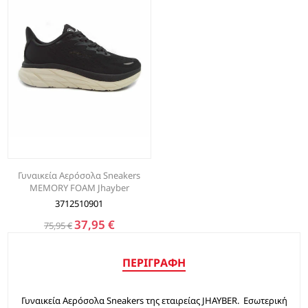
Γυναικεία Αερόσολα Sneakers
MEMORY FOAM Jhayber
3712510901
37,95 €
75,95 €
ΠΕΡΙΓΡΑΦΉ
Γυναικεία Αερόσολα Sneakers της εταιρείας JHAYBER. Εσωτερική