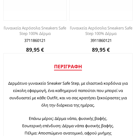
Γυναικεία Αερόσολα Sneakers Safe
Γυναικεία Αερόσολα Sneakers Safe
Step 100% Δέρμα
Step 100% Δέρμα
3711860121
3911860121
89,95 €
89,95 €
ΠΕΡΙΓΡΑΦΉ
Δερμάτινο γυναικείο Sneaker Safe Step, με ελαστικά κορδόνια για
εύκολη εφαρμογή, ένα καθημερινό παπούτσι που μπορεί να
συνδυαστεί με κάθε Outfit, και να σας κρατήσει ξεκούραστες για
όλη την διάρκεια της ημέρας.
Επάνω μέρος: Δέρμα νάπα, φυσικής βαφής.
Εσωτερική επένδυση: Δέρμα νάπα φυσικής βαφής.
Πέλμα: Αποσπώμενο ανατομικό, αφρού μνήμης