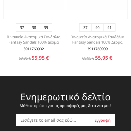
37
38
39
37
40
41
Γυναικεία Ανατομικά Σανδάλια
Γυναικεία Ανατομικά Σανδάλια
Fantasy Sandals 100% Δέρμα
Fantasy Sandals 100% Δέρμα
3911760902
3911760909
55,95 €
55,95 €
69,95 €
69,95 €
Ενημερωτικό δελτίο
Μάθετε πρώτοι για τις προσφορές μας & τα νέα μας!