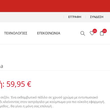
ΕΓΓΡΑΦΉ
ΣΎΝΔΕΣΗ
(0)
(0)
ΤΕΧΝΟΛΟΓΙΕΣ
ΕΠΙΚΟΙΝΩΝΙΑ
ΑΕΡΙΖΟΜΕΝΑ
Ρ
ΑΝΑΛΑΦΡΑ
na
Α
ΑΝΤΙΚΡΑΔΑΣΜΙΚΑ
ΑΔΙΑΒΡΟΧΑ
ή:
59,95 €
ΑΕΡΟΣΟΛΑ
ς σεζόν. Ένα εκθαμβωτικό πέδιλο σε χρυσό χρώμα με εντυπωσιακό
όδι κλείνοντας στον αστράγαλο με κούμπωμα για πιο εύκολη εφαρμογή.
εθος , θα γίνει η μόνη σας επιλογή .