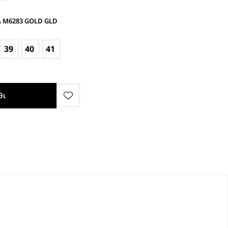
 M6283 GOLD GLD
39
40
41
θι