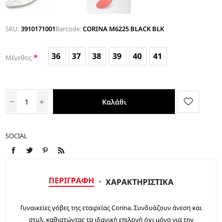
SKU:
3910171001
Barcode:
CORINA M6225 BLACK BLK
36
37
38
39
40
41
*
Μέγεθος
Καλάθι
SOCIAL
ΠΕΡΙΓΡΑΦΉ
ΧΑΡΑΚΤΗΡΙΣΤΙΚΆ
Γυναικείες γόβες της εταιρείας Corina. Συνδυάζουν άνεση και
στυλ, καθιστώντας τα ιδανική επιλογή όχι μόνο για την