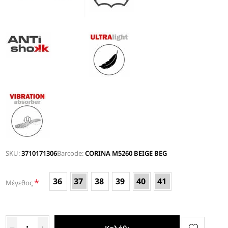
SKU:
3710171306
Barcode:
CORINA M5260 BEIGE BEG
36
37
38
39
40
41
*
Μέγεθος