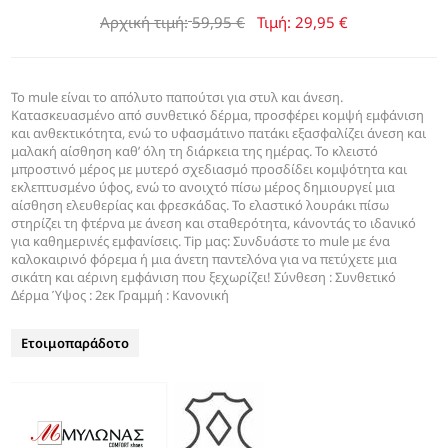
Αρχική τιμή:
59,95 €
Τιμή:
29,95 €
Το mule είναι το απόλυτο παπούτσι για στυλ και άνεση.
Κατασκευασμένο από συνθετικό δέρμα, προσφέρει κομψή εμφάνιση
και ανθεκτικότητα, ενώ το υφασμάτινο πατάκι εξασφαλίζει άνεση και
μαλακή αίσθηση καθ’ όλη τη διάρκεια της ημέρας. Το κλειστό
μπροστινό μέρος με μυτερό σχεδιασμό προσδίδει κομψότητα και
εκλεπτυσμένο ύφος, ενώ το ανοιχτό πίσω μέρος δημιουργεί μια
αίσθηση ελευθερίας και φρεσκάδας. Το ελαστικό λουράκι πίσω
στηρίζει τη φτέρνα με άνεση και σταθερότητα, κάνοντάς το ιδανικό
για καθημερινές εμφανίσεις. Tip μας: Συνδυάστε το mule με ένα
καλοκαιρινό φόρεμα ή μια άνετη παντελόνα για να πετύχετε μια
σικάτη και αέρινη εμφάνιση που ξεχωρίζει! Σύνθεση : Συνθετικό
Δέρμα Ύψος : 2εκ Γραμμή : Κανονική
Ετοιμοπαράδοτο