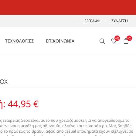
ΕΓΓΡΑΦΉ
ΣΎΝΔΕΣΗ
(0)
(0)
ΤΕΧΝΟΛΟΓΙΕΣ
ΕΠΙΚΟΙΝΩΝΙΑ
ΑΕΡΙΖΟΜΕΝΑ
Ρ
ΑΝΑΛΑΦΡΑ
EOX
Α
ΑΝΤΙΚΡΑΔΑΣΜΙΚΑ
ΑΔΙΑΒΡΟΧΑ
ή:
44,95 €
ΑΕΡΟΣΟΛΑ
ης εταιρείας Geox είναι αυτό που χρειαζόμαστε για να απογειώσουμε το
akers είναι η μεγάλη μας αδυναμία, ολοένα και περισσότερο. Μας βοηθάει
πό το πρωί έως το βράδυ, αφού από casual υποδήματα έχουν εξελιχθεί σε