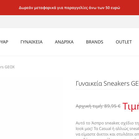
Δωρεάν μεταφορικά για παραγγελίες άνω των 50 ευρώ
ΥΑΡ
ΓΥΝΑΙΚΕΙΑ
ΑΝΔΡΙΚΑ
BRANDS
OUTLET
ΡΙΚΑ
CASUAL SNEAKER
ΜΠΟΤΑΚΙΑ
ΕΣΩΡΟΥΧΑ
ΚΑΛΤΣΕΣ
ΚΑΛΤΣΕΣ
ΑΝΔΡΙΚΑ
ers GEOX
ΑΕΡΟΣΟΛΑ
ΙΚΕΙΑ
ΚΑΘΗΜΕΡΙΝΑ ΜΑΛΑΚΑ ΓΙΑ
ΚΑΛΤΣΕΣ
ΤΣΑΝΤΕΣ
ΠΑΓΟΥΡΙΑ
ΑΞΕΣΟΥΑ
Γυναικεία Sneakers G
MULE ΤΣΟΚΑΡΑ
ΟΛΟ ΤΟ 24ΩΡΟ
SEX
ΤΣΑΝΤΕΣ
ΖΩΝΕΣ
ΤΣΑΝΤΕΣ
ΓΥΝΑΙΚΕΙ
ΜΟΚΑΣΙΝΙΑ LOAFER
ΑΜΠΙΓΙΕ & ΓΑΜΟΥ
ΖΩΝΕΣ
ΓΥΑΛΙΑ
ΖΩΝΕΣ
OXFORD
Τιμ
SNEAKER CASUAL
Αρχική τιμή:
89,95 €
ΓΥΑΛΙΑ
ΠΟΡΤΟΦΟΛΙΑ
ΓΥΑΛΙΑ
ΜΠΑΛΑΡΙΝΕΣ
ΑΕΡΟΣΟΛΑ
ΠΟΡΤΟΦΟΛΙΑ
ΠΟΡΤΟΦΟΛΙΑ
ΜΠΟΤΑΚΙΑ BIKE &
ΠΕΔΙΛΑ
Αυτό το Άσπρο sneaker, σχέδιο τ
ΑΡΒΥΛΑΚΙΑ
look μας! Τα Casual ή αλλιώς sne
ΜΟΚΑΣΙΝΙΑ / LOAFER /
να είμαστε άνετοι και στυλάτοι α
ΜΠΟΤΑΚΙΑ ΑΕΡΟΣΟΛΑ ΜΕ
SLIP-ON