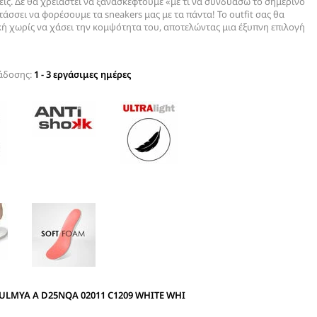
εις. Δε θα χρειαστεί να ξανασκεφτούμε «με τι να συνδυάσω το σημερινό
άσσει να φορέσουμε τα sneakers μας με τα πάντα! Το outfit σας θα
ική χωρίς να χάσει την κομψότητα του, αποτελώντας μια έξυπνη επιλογή
άδοσης:
1 - 3 εργάσιμες ημέρες
ULMYA A D25NQA 02011 C1209 WHITE WHI