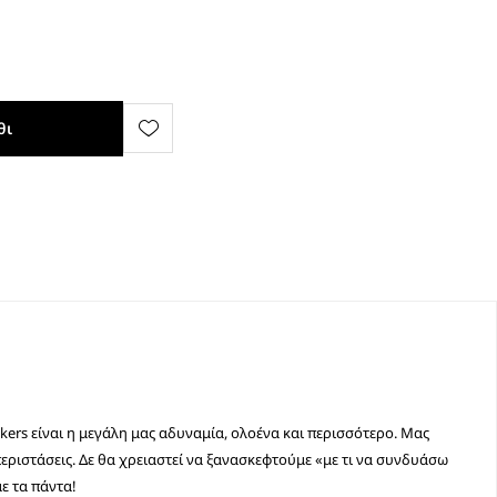
θι
akers είναι η μεγάλη μας αδυναμία, ολοένα και περισσότερο. Μας
περιστάσεις. Δε θα χρειαστεί να ξανασκεφτούμε «με τι να συνδυάσω
ε τα πάντα!