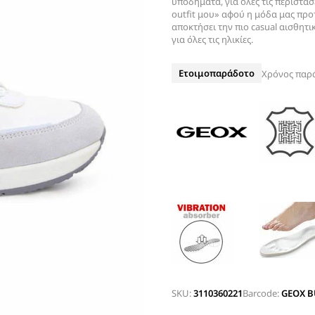
υποδήματα, για όλες τις περιστάσ
ΤΑΚΟΥΝΙ
outfit μου» αφού η μόδα μας προτ
BOAT SHOES
αποκτήσει την πιο casual αισθητ
ΜΠΟΤΑΚΙΑ ΑΕΡΟΣΟΛΑ
για όλες τις ηλικίες.
ΣΑΓΙΟΝΑΡΕΣ
ΦΛΑΤ ΓΙΑ ΟΛΟ ΤΟ 24ΩΡΟ
ΜΠΟΤΕΣ
Ετοιμοπαράδοτο
Χρόνος παρ
ΠΑΝΤΟΦΛΕΣ
ΠΕΔΙΛΑ ΜΕ ΤΑΚΟΥΝΙ
ΠΕΔΙΛΑ ΦΛΑΤ ΑΕΡΟΣΟΛΑ
ΠΛΑΤΦΟΡΜΕΣ
ΣΑΓΙΟΝΑΡΕΣ
ΑΕΡΟΣΟΛΑ ΑΝΑΤΟΜΙΚΑ
ΦΛΑΤ ΓΙΑ ΟΛΟ ΤΟ 24ΩΡΟ
ΑΜΠΙΓΙΕ - ΝΥΦΙΚΑ
ΑΝΑΤΟΜΙΚΑ ΑΕΡΟΣΟΛΑ ΜΕ
ΤΑΚΟΥΝΙ
SKU:
3110360221
Barcode:
GEOX B
ΓΟΒΕΣ