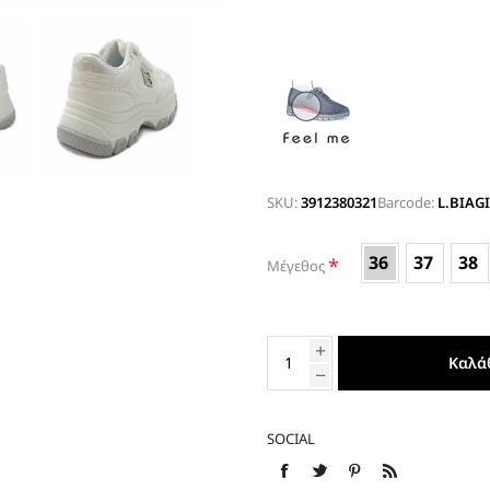
ΕΣΠΑΝΤΡΙΓΙΕΣ
SKU:
3912380321
Barcode:
L.BIAG
36
37
38
*
Μέγεθος
Καλά
SOCIAL