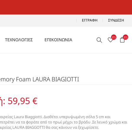
ΕΓΓΡΑΦΉ
ΣΎΝΔΕΣΗ
(0)
(0)
ΤΕΧΝΟΛΟΓΙΕΣ
ΕΠΙΚΟΙΝΩΝΙΑ
ΑΕΡΙΖΟΜΕΝΑ
Ρ
ΑΝΑΛΑΦΡΑ
Memory Foam LAURA BIAGIOTTI
Α
ΑΝΤΙΚΡΑΔΑΣΜΙΚΑ
ΑΔΙΑΒΡΟΧΑ
ή:
59,95 €
ΑΕΡΟΣΟΛΑ
ταιρείας Laura Biaggiotti. Διαθέτει υπερυψωμένη σόλα 5 cm και
πιτρέπει να τα φοράτε από το πρωί μέχρι το βράδυ .Σε λευκό χρώμα και
ταιρείας LAURA BIAGGOTTI θα σας κάνουν να ξεχωρίσετε.