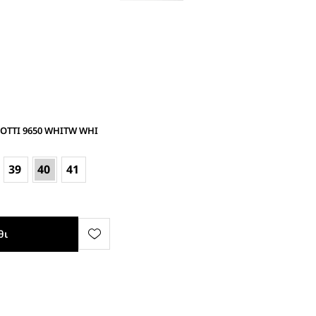
IOTTI 9650 WHITW WHI
39
40
41
θι