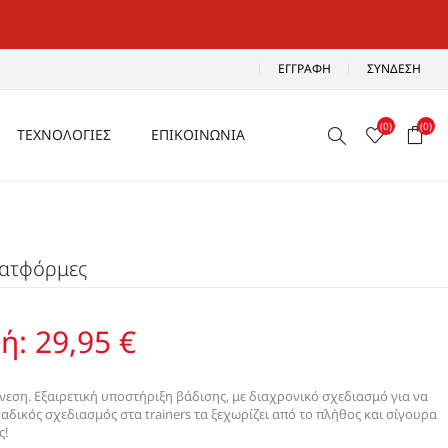
ΕΓΓΡΑΦΉ
ΣΎΝΔΕΣΗ
(0)
(0)
ΤΕΧΝΟΛΟΓΙΕΣ
ΕΠΙΚΟΙΝΩΝΙΑ
ΑΕΡΙΖΟΜΕΝΑ
Ρ
ΑΝΑΛΑΦΡΑ
λατφόρμες
Α
ΑΝΤΙΚΡΑΔΑΣΜΙΚΑ
ΑΔΙΑΒΡΟΧΑ
ή:
29,95 €
ΑΕΡΟΣΟΛΑ
άνεση. Εξαιρετική υποστήριξη βάδισης, με διαχρονικό σχεδιασμό για να
αδικός σχεδιασμός στα trainers τα ξεχωρίζει από το πλήθος και σίγουρα
ς!