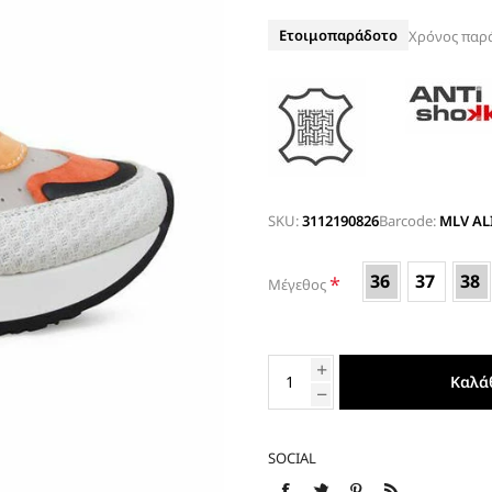
ΤΑΚΟΥΝΙ
BOAT SHOES
Ετοιμοπαράδοτο
Χρόνος παρ
ΜΠΟΤΑΚΙΑ ΑΕΡΟΣΟΛΑ
ΣΑΓΙΟΝΑΡΕΣ
ΦΛΑΤ ΓΙΑ ΟΛΟ ΤΟ 24ΩΡΟ
ΜΠΟΤΕΣ
ΠΑΝΤΟΦΛΕΣ
ΠΕΔΙΛΑ ΜΕ ΤΑΚΟΥΝΙ
ΠΕΔΙΛΑ ΦΛΑΤ ΑΕΡΟΣΟΛΑ
SKU:
3112190826
Barcode:
MLV AL
ΠΛΑΤΦΟΡΜΕΣ
36
37
38
*
Μέγεθος
ΣΑΓΙΟΝΑΡΕΣ
ΑΕΡΟΣΟΛΑ ΑΝΑΤΟΜΙΚΑ
ΦΛΑΤ ΓΙΑ ΟΛΟ ΤΟ 24ΩΡΟ
Καλά
ΑΜΠΙΓΙΕ - ΝΥΦΙΚΑ
ΑΝΑΤΟΜΙΚΑ ΑΕΡΟΣΟΛΑ ΜΕ
ΤΑΚΟΥΝΙ
SOCIAL
ΓΟΒΕΣ