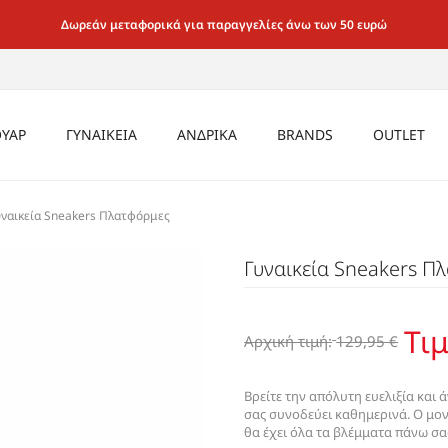
Δωρεάν μεταφορικά για παραγγελίες άνω των 50 ευρώ
ΥΑΡ
ΓΥΝΑΙΚΕΙΑ
ΑΝΔΡΙΚΑ
BRANDS
OUTLET
ΡΙΚΑ
CASUAL SNEAKER
ΜΠΟΤΑΚΙΑ
ΕΣΩΡΟΥΧΑ
ΚΑΛΤΣΕΣ
ΚΑΛΤΣΕΣ
ΑΝΔΡΙΚΑ
υναικεία Sneakers Πλατφόρμες
ΑΕΡΟΣΟΛΑ
ΙΚΕΙΑ
ΚΑΘΗΜΕΡΙΝΑ ΜΑΛΑΚΑ ΓΙΑ
ΚΑΛΤΣΕΣ
ΤΣΑΝΤΕΣ
ΠΑΓΟΥΡΙΑ
ΑΞΕΣΟΥΑ
Γυναικεία Sneakers Π
MULE ΤΣΟΚΑΡΑ
ΟΛΟ ΤΟ 24ΩΡΟ
SEX
ΤΣΑΝΤΕΣ
ΖΩΝΕΣ
ΤΣΑΝΤΕΣ
ΓΥΝΑΙΚΕΙ
ΜΟΚΑΣΙΝΙΑ LOAFER
ΑΜΠΙΓΙΕ & ΓΑΜΟΥ
ΖΩΝΕΣ
ΓΥΑΛΙΑ
ΖΩΝΕΣ
OXFORD
Τιμ
SNEAKER CASUAL
Αρχική τιμή:
129,95 €
ΓΥΑΛΙΑ
ΠΟΡΤΟΦΟΛΙΑ
ΓΥΑΛΙΑ
ΜΠΑΛΑΡΙΝΕΣ
ΑΕΡΟΣΟΛΑ
ΠΟΡΤΟΦΟΛΙΑ
ΠΟΡΤΟΦΟΛΙΑ
ΜΠΟΤΑΚΙΑ BIKE &
ΠΕΔΙΛΑ
Βρείτε την απόλυτη ευελιξία και 
ΑΡΒΥΛΑΚΙΑ
σας συνοδεύει καθημερινά. Ο μον
ΜΟΚΑΣΙΝΙΑ / LOAFER /
θα έχει όλα τα βλέμματα πάνω σα
ΜΠΟΤΑΚΙΑ ΑΕΡΟΣΟΛΑ ΜΕ
SLIP-ON