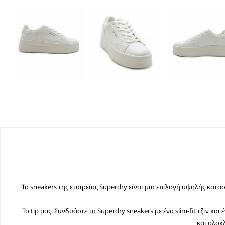
Τα sneakers της εταιρείας Superdry είναι μια επιλογή υψηλής κατα
Το tip μας: Συνδυάστε τα Superdry sneakers με ένα slim-fit τζιν κα
και ολοκ