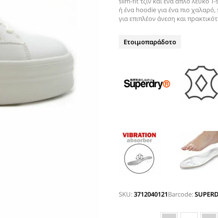
slim-fit τζιν και ένα απλό λευκό 
ΤΑΚΟΥΝΙ
ή ένα hoodie για ένα πιο χαλαρό, 
BOAT SHOES
για επιπλέον άνεση και πρακτικότ
ΜΠΟΤΑΚΙΑ ΑΕΡΟΣΟΛΑ
ΣΑΓΙΟΝΑΡΕΣ
ΦΛΑΤ ΓΙΑ ΟΛΟ ΤΟ 24ΩΡΟ
Ετοιμοπαράδοτο
ΜΠΟΤΕΣ
ΠΑΝΤΟΦΛΕΣ
ΠΕΔΙΛΑ ΜΕ ΤΑΚΟΥΝΙ
ΠΕΔΙΛΑ ΦΛΑΤ ΑΕΡΟΣΟΛΑ
ΠΛΑΤΦΟΡΜΕΣ
ΣΑΓΙΟΝΑΡΕΣ
ΑΕΡΟΣΟΛΑ ΑΝΑΤΟΜΙΚΑ
ΦΛΑΤ ΓΙΑ ΟΛΟ ΤΟ 24ΩΡΟ
ΑΜΠΙΓΙΕ - ΝΥΦΙΚΑ
ΑΝΑΤΟΜΙΚΑ ΑΕΡΟΣΟΛΑ ΜΕ
SKU:
3712040121
Barcode:
SUPERD
ΤΑΚΟΥΝΙ
ΓΟΒΕΣ