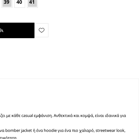
39
40
41
θι
ι με κάθε casual εμφάνιση. Ανθεκτικά και κομψά, είναι ιδανικά για
ένα bomber jacket ή ένα hoodie για ένα πιο χαλαρό, streetwear look,
τικότητα.