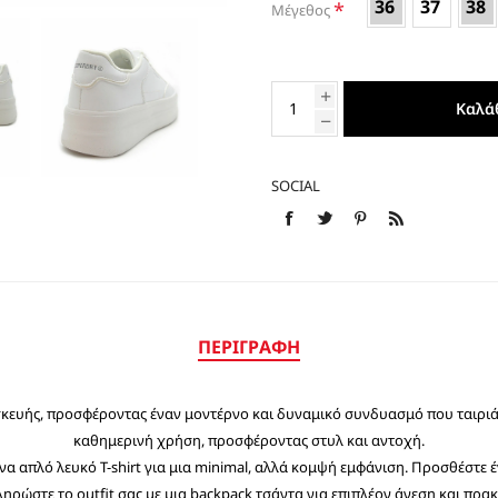
36
37
38
*
Μέγεθος
ΕΣΠΑΝΤΡΙΓΙΕΣ
Καλά
SOCIAL
ΠΕΡΙΓΡΑΦΉ
σκευής, προσφέροντας έναν μοντέρνο και δυναμικό συνδυασμό που ταιριάζε
καθημερινή χρήση, προσφέροντας στυλ και αντοχή.
ι ένα απλό λευκό T-shirt για μια minimal, αλλά κομψή εμφάνιση. Προσθέστε 
ληρώστε το outfit σας με μια backpack τσάντα για επιπλέον άνεση και πρακ