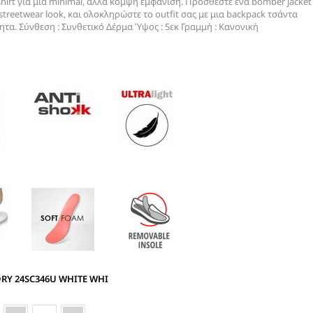
T-shirt για μια minimal, αλλά κομψή εμφάνιση. Προσθέστε ένα bomber jacket
streetwear look, και ολοκληρώστε το outfit σας με μια backpack τσάντα
ητα. Σύνθεση : Συνθετικό Δέρμα Ύψος : 5εκ Γραμμή : Κανονική
RY 24SC346U WHITE WHI