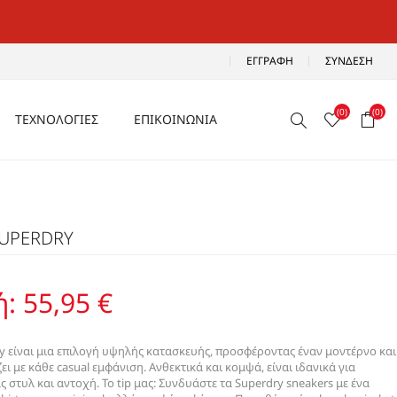
ΕΓΓΡΑΦΉ
ΣΎΝΔΕΣΗ
(0)
(0)
ΤΕΧΝΟΛΟΓΙΕΣ
ΕΠΙΚΟΙΝΩΝΙΑ
ΑΕΡΙΖΟΜΕΝΑ
Ρ
ΑΝΑΛΑΦΡΑ
SUPERDRY
Α
ΑΝΤΙΚΡΑΔΑΣΜΙΚΑ
ΑΔΙΑΒΡΟΧΑ
ή:
55,95 €
ΑΕΡΟΣΟΛΑ
dry είναι μια επιλογή υψηλής κατασκευής, προσφέροντας έναν μοντέρνο και
 με κάθε casual εμφάνιση. Ανθεκτικά και κομψά, είναι ιδανικά για
στυλ και αντοχή. Το tip μας: Συνδυάστε τα Superdry sneakers με ένα