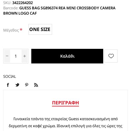
SKU:
3422264202
Barcode:
GUESS BAG SG896374 REA MINI CROSSBODY CAMERA
BROWN LOGO CAF
ONE SIZE
*
Μέγεθος
Καλάθι
SOCIAL
ΠΕΡΙΓΡΑΦΉ
Γυναικεία τσάντα της εταιρείας Guess κατασκευασμένη από
δερματίνη σε καφέ χρώμα. Ιδανική επιλογή για όλες τις ώρες της