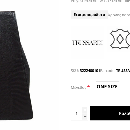
PolyesterDo not wash / Do not ble
ΤΑΚΟΥΝΙ
BOAT SHOES
ΜΠΟΤΑΚΙΑ ΑΕΡΟΣΟΛΑ
Ετοιμοπαράδοτο
Χρόνος παρ
ΣΑΓΙΟΝΑΡΕΣ
ΦΛΑΤ ΓΙΑ ΟΛΟ ΤΟ 24ΩΡΟ
ΜΠΟΤΕΣ
ΠΑΝΤΟΦΛΕΣ
ΠΕΔΙΛΑ ΜΕ ΤΑΚΟΥΝΙ
ΠΕΔΙΛΑ ΦΛΑΤ ΑΕΡΟΣΟΛΑ
ΠΛΑΤΦΟΡΜΕΣ
SKU:
3222400101
Barcode:
TRUSSA
ΣΑΓΙΟΝΑΡΕΣ
ONE SIZE
*
ΑΕΡΟΣΟΛΑ ΑΝΑΤΟΜΙΚΑ
Μέγεθος
ΦΛΑΤ ΓΙΑ ΟΛΟ ΤΟ 24ΩΡΟ
ΑΜΠΙΓΙΕ - ΝΥΦΙΚΑ
ΑΝΑΤΟΜΙΚΑ ΑΕΡΟΣΟΛΑ ΜΕ
Καλά
ΤΑΚΟΥΝΙ
ΓΟΒΕΣ