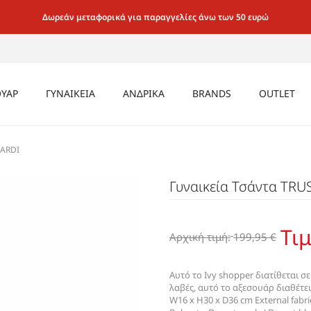
Δωρεάν μεταφορικά για παραγγελίες άνω των 50 ευρώ
ΥΑΡ
ΓΥΝΑΙΚΕΙΑ
ΑΝΔΡΙΚΑ
BRANDS
OUTLET
ΡΙΚΑ
CASUAL SNEAKER
ΜΠΟΤΑΚΙΑ
ΕΣΩΡΟΥΧΑ
ΚΑΛΤΣΕΣ
ΚΑΛΤΣΕΣ
ΑΝΔΡΙΚΑ
SARDI
ΑΕΡΟΣΟΛΑ
ΙΚΕΙΑ
ΚΑΘΗΜΕΡΙΝΑ ΜΑΛΑΚΑ ΓΙΑ
ΚΑΛΤΣΕΣ
ΤΣΑΝΤΕΣ
ΠΑΓΟΥΡΙΑ
ΑΞΕΣΟΥΑ
Γυναικεία Τσάντα TRU
MULE ΤΣΟΚΑΡΑ
ΟΛΟ ΤΟ 24ΩΡΟ
SEX
ΤΣΑΝΤΕΣ
ΖΩΝΕΣ
ΤΣΑΝΤΕΣ
ΓΥΝΑΙΚΕΙ
ΜΟΚΑΣΙΝΙΑ LOAFER
ΑΜΠΙΓΙΕ & ΓΑΜΟΥ
ΖΩΝΕΣ
ΓΥΑΛΙΑ
ΖΩΝΕΣ
OXFORD
Τιμ
SNEAKER CASUAL
Αρχική τιμή:
199,95 €
ΓΥΑΛΙΑ
ΠΟΡΤΟΦΟΛΙΑ
ΓΥΑΛΙΑ
ΜΠΑΛΑΡΙΝΕΣ
ΑΕΡΟΣΟΛΑ
ΠΟΡΤΟΦΟΛΙΑ
ΠΟΡΤΟΦΟΛΙΑ
ΜΠΟΤΑΚΙΑ BIKE &
ΠΕΔΙΛΑ
Αυτό το Ivy shopper διατίθεται 
ΑΡΒΥΛΑΚΙΑ
λαβές, αυτό το αξεσουάρ διαθέτει
ΜΟΚΑΣΙΝΙΑ / LOAFER /
W16 x H30 x D36 cm External fabri
ΜΠΟΤΑΚΙΑ ΑΕΡΟΣΟΛΑ ΜΕ
SLIP-ON