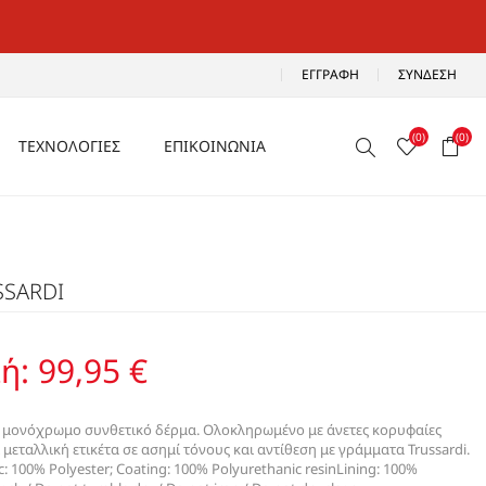
ΕΓΓΡΑΦΉ
ΣΎΝΔΕΣΗ
(0)
(0)
ΤΕΧΝΟΛΟΓΙΕΣ
ΕΠΙΚΟΙΝΩΝΙΑ
ΑΕΡΙΖΟΜΕΝΑ
Ρ
ΑΝΑΛΑΦΡΑ
SSARDI
Α
ΑΝΤΙΚΡΑΔΑΣΜΙΚΑ
ΑΔΙΑΒΡΟΧΑ
ή:
99,95 €
ΑΕΡΟΣΟΛΑ
σε μονόχρωμο συνθετικό δέρμα. Ολοκληρωμένο με άνετες κορυφαίες
 μεταλλική ετικέτα σε ασημί τόνους και αντίθεση με γράμματα Trussardi.
c: 100% Polyester; Coating: 100% Polyurethanic resinLining: 100%