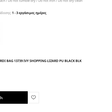
ach / Do not tumble dry / Do not iron / Do not dry clean
άδοσης:
1 - 3 εργάσιμες ημέρες
RDI BAG 13739 IVY SHOPPING LIZARD PU BLACK BLK
θι