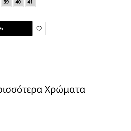
39
40
41
θι
ρισσότερα Χρώματα