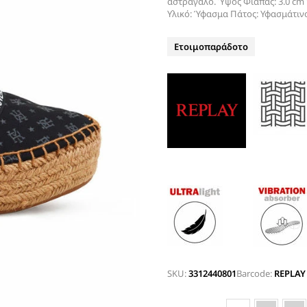
αστράγαλο. Ύψος Φιάπας: 3.0 cm 
ΤΑΚΟΥΝΙ
Υλικό: Ύφασμα Πάτος: Υφασμάτινο
BOAT SHOES
ΜΠΟΤΑΚΙΑ ΑΕΡΟΣΟΛΑ
ΣΑΓΙΟΝΑΡΕΣ
ΦΛΑΤ ΓΙΑ ΟΛΟ ΤΟ 24ΩΡΟ
Ετοιμοπαράδοτο
ΜΠΟΤΕΣ
ΠΑΝΤΟΦΛΕΣ
ΠΕΔΙΛΑ ΜΕ ΤΑΚΟΥΝΙ
ΠΕΔΙΛΑ ΦΛΑΤ ΑΕΡΟΣΟΛΑ
ΠΛΑΤΦΟΡΜΕΣ
ΣΑΓΙΟΝΑΡΕΣ
ΑΕΡΟΣΟΛΑ ΑΝΑΤΟΜΙΚΑ
ΦΛΑΤ ΓΙΑ ΟΛΟ ΤΟ 24ΩΡΟ
ΑΜΠΙΓΙΕ - ΝΥΦΙΚΑ
ΑΝΑΤΟΜΙΚΑ ΑΕΡΟΣΟΛΑ ΜΕ
SKU:
3312440801
Barcode:
REPLAY
ΤΑΚΟΥΝΙ
ΓΟΒΕΣ