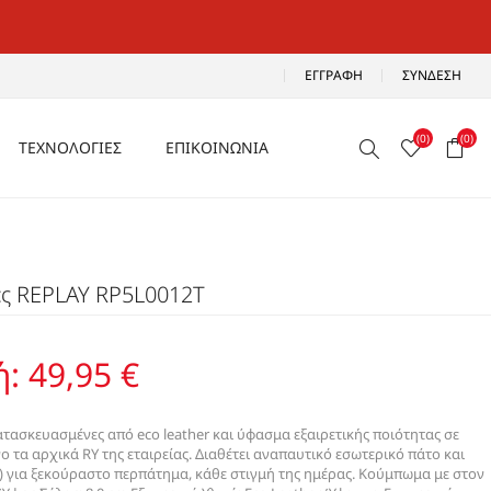
ΕΓΓΡΑΦΉ
ΣΎΝΔΕΣΗ
(0)
(0)
ΤΕΧΝΟΛΟΓΙΕΣ
ΕΠΙΚΟΙΝΩΝΙΑ
ΑΕΡΙΖΟΜΕΝΑ
Ρ
ΑΝΑΛΑΦΡΑ
ιες REPLAY RP5L0012T
Α
ΑΝΤΙΚΡΑΔΑΣΜΙΚΑ
ΑΔΙΑΒΡΟΧΑ
ή:
49,95 €
ΑΕΡΟΣΟΛΑ
ατασκευασμένες από eco leather και ύφασμα εξαιρετικής ποιότητας σε
τα αρχικά RY της εταιρείας. Διαθέτει αναπαυτικό εσωτερικό πάτο και
 ) για ξεκούραστο περπάτημα, κάθε στιγμή της ημέρας. Κούμπωμα με στον