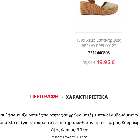
Γυναικείες Εσπαντρίγιες
REPLAY RP5L0012T
3312440806
49,95 €
99,95 €
ΠΕΡΙΓΡΑΦΉ
ΧΑΡΑΚΤΗΡΙΣΤΙΚΆ
 και ύφασμα εξαιρετικής ποιότητας σε χρώμα μπεζ με επαναλαμβανόμενο τα 
ιάπα 3,0 cm ) για ξεκούραστο περπάτημα, κάθε στιγμή της ημέρας. Κούμπω
Ύψος Φιάπας: 3.0 cm
Ύψος Σόλας: 8.0 cm