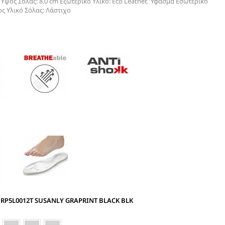
Ύψος Σόλας: 8.0 cm Εξωτερικό Υλικό: Eco Leather, Ύφασμα Εσωτερικό
ς Υλικό Σόλας: Λάστιχο
 RP5L0012T SUSANLY GRAPRINT BLACK BLK