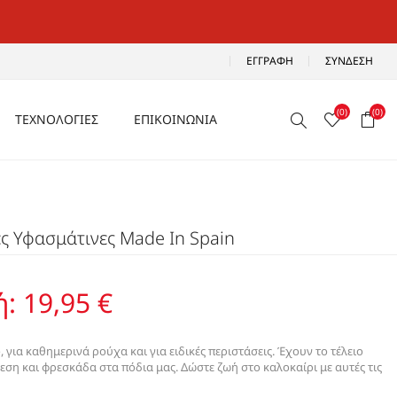
ΕΓΓΡΑΦΉ
ΣΎΝΔΕΣΗ
(0)
(0)
ΤΕΧΝΟΛΟΓΙΕΣ
ΕΠΙΚΟΙΝΩΝΙΑ
ΑΕΡΙΖΟΜΕΝΑ
Ρ
ΑΝΑΛΑΦΡΑ
ες Υφασμάτινες Made In Spain
Α
ΑΝΤΙΚΡΑΔΑΣΜΙΚΑ
ΑΔΙΑΒΡΟΧΑ
ή:
19,95 €
ΑΕΡΟΣΟΛΑ
για καθημερινά ρούχα και για ειδικές περιστάσεις. Έχουν το τέλειο
ση και φρεσκάδα στα πόδια μας. Δώστε ζωή στο καλοκαίρι με αυτές τις