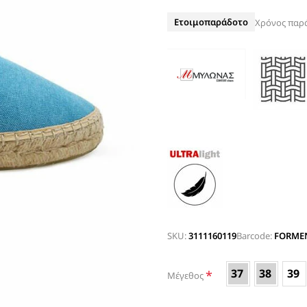
ΤΑΚΟΥΝΙ
BOAT SHOES
Ετοιμοπαράδοτο
Χρόνος παρ
ΜΠΟΤΑΚΙΑ ΑΕΡΟΣΟΛΑ
ΣΑΓΙΟΝΑΡΕΣ
ΦΛΑΤ ΓΙΑ ΟΛΟ ΤΟ 24ΩΡΟ
ΜΠΟΤΕΣ
ΠΑΝΤΟΦΛΕΣ
ΠΕΔΙΛΑ ΜΕ ΤΑΚΟΥΝΙ
ΠΕΔΙΛΑ ΦΛΑΤ ΑΕΡΟΣΟΛΑ
ΠΛΑΤΦΟΡΜΕΣ
ΣΑΓΙΟΝΑΡΕΣ
ΑΕΡΟΣΟΛΑ ΑΝΑΤΟΜΙΚΑ
ΦΛΑΤ ΓΙΑ ΟΛΟ ΤΟ 24ΩΡΟ
SKU:
3111160119
Barcode:
FORMEN
ΑΜΠΙΓΙΕ - ΝΥΦΙΚΑ
ΑΝΑΤΟΜΙΚΑ ΑΕΡΟΣΟΛΑ ΜΕ
37
38
39
*
Μέγεθος
ΤΑΚΟΥΝΙ
ΓΟΒΕΣ