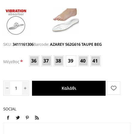
SKU:
3411161306
Barcode:
AZAREY 562G616 TAUPE BEG
36
37
38
39
40
41
*
Μέγεθος
Καλάθι
SOCIAL