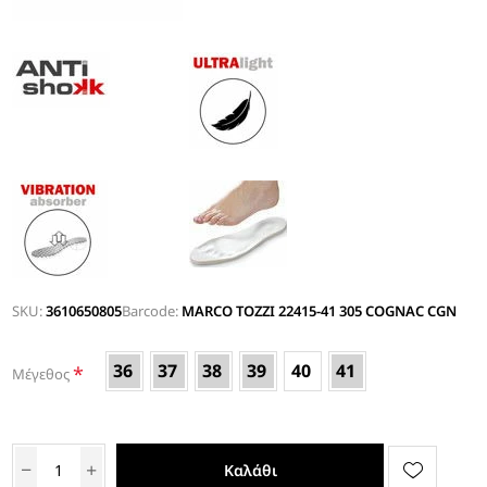
SKU:
3610650805
Barcode:
MARCO TOZZI 22415-41 305 COGNAC CGN
36
37
38
39
40
41
*
Μέγεθος
Καλάθι