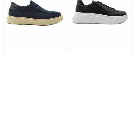
43
44
45
41
42
44
45
Ανδρικά παπούτσια KRICKET 100%
Ανδρικά Sneakers KRICKET 100%
Δέρμα
Δέρμα
3950940210
3950940101
125,95 €
125,95 €