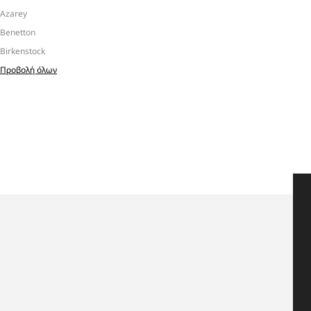
Azarey
Benetton
Birkenstock
Προβολή όλων