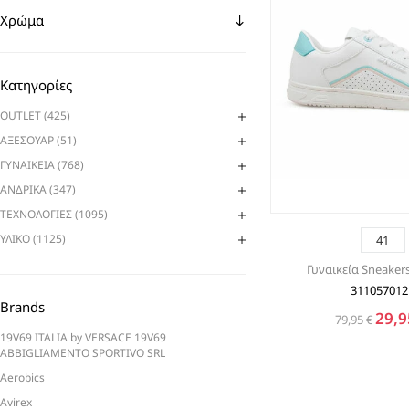
Χρώμα
Κατηγορίες
OUTLET (425)
ΑΞΕΣΟΥΑΡ (51)
ΓΥΝΑΙΚΕΙΑ (768)
ΑΝΔΡΙΚΑ (347)
ΤΕΧΝΟΛΟΓΙΕΣ (1095)
ΥΛΙΚΟ (1125)
41
Γυναικεία Sneaker
311057012
Brands
29,9
79,95 €
19V69 ITALIA by VERSACE 19V69
ABBIGLIAMENTO SPORTIVO SRL
Aerobics
Avirex