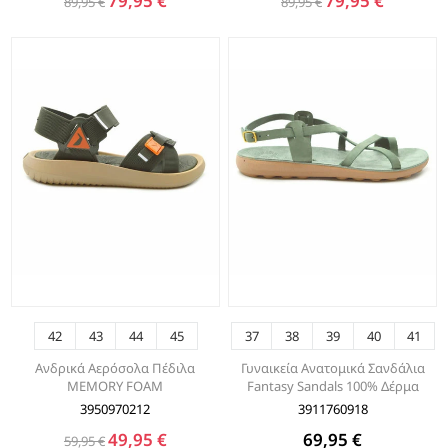
79,95 €
79,95 €
89,95 €
89,95 €
42
43
44
45
37
38
39
40
41
Aνδρικά Αερόσολα Πέδιλα
Γυναικεία Ανατομικά Σανδάλια
MEMORY FOAM
Fantasy Sandals 100% Δέρμα
3950970212
3911760918
49,95 €
69,95 €
59,95 €