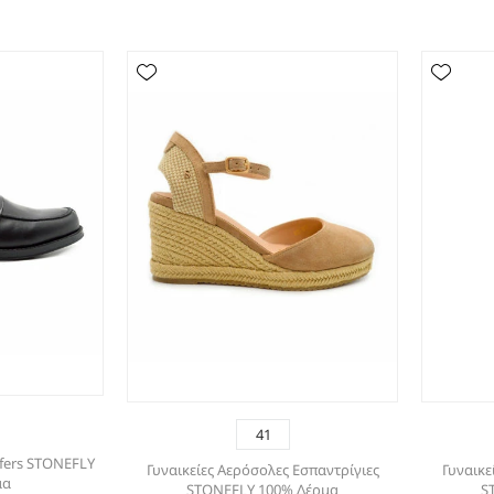
41
fers STONEFLY
Γυναικείες Αερόσολες Εσπαντρίγιες
Γυναικ
μα
STONEFLY 100% Δέρμα
S