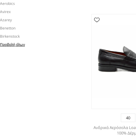
Aerobics
Avirex
Azarey
Benetton
Birkenstock
Προβολή όλων
40
Ανδρικά Αερόσολα Loa
100% Δέρ