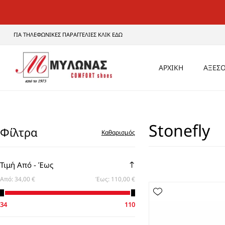
ΓΙΑ ΤΗΛΕΦΩΝΙΚΕΣ ΠΑΡΑΓΓΕΛΙΕΣ ΚΛΙΚ ΕΔΩ
ΑΡΧΙΚΗ
ΑΞΕΣΟ
ΑΝΔ
Stonefly
ΓΥΝΑ
Φίλτρα
Καθαρισμός
UNI
Τιμή Από - Έως
Από:
34,00 €
Έως:
110,00 €
34
110