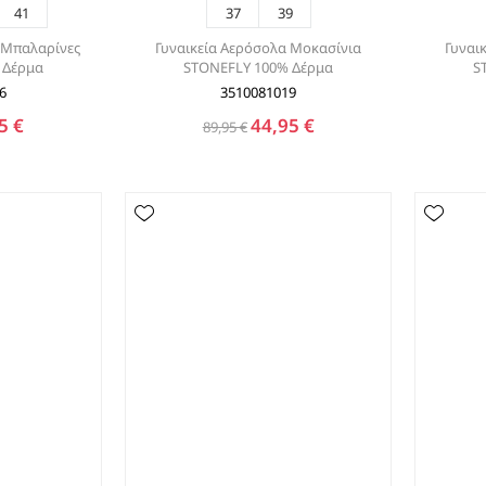
41
37
39
ς Μπαλαρίνες
Γυναικεία Αερόσολα Μοκασίνια
Γυναι
 Δέρμα
STONEFLY 100% Δέρμα
S
6
3510081019
5 €
44,95 €
89,95 €