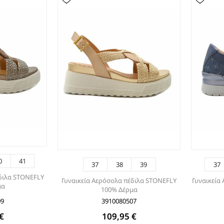
ΕΣΠΑΝΤΡΙΓΙΕΣ
0
41
37
38
39
37
έδιλα STONEFLY
Γυναικεία Αερόσολα πέδιλα STONEFLY
Γυναικεία
μα
100% Δέρμα
09
3910080507
€
109,95 €