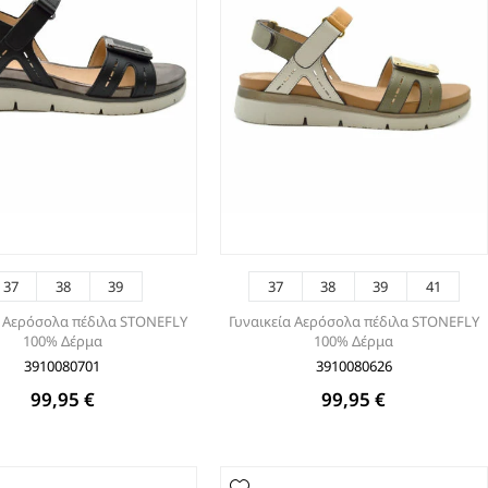
37
38
39
37
38
39
41
α Αερόσολα πέδιλα STONEFLY
Γυναικεία Αερόσολα πέδιλα STONEFLY
100% Δέρμα
100% Δέρμα
3910080701
3910080626
99,95 €
99,95 €