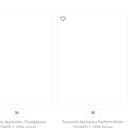
36
36
είες Αερόσολες Πλατφόρμες
Γυναικεία Αερόσολα Flatform Mules
TONEFLY 100% Δέρμα
STONEFLY 100% Δέρμα